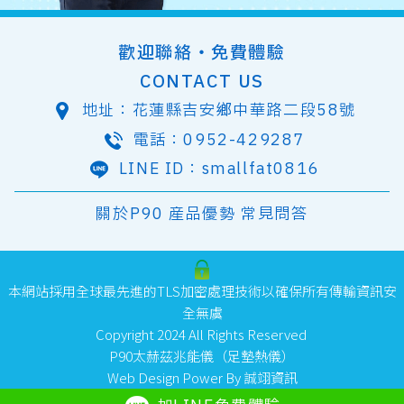
歡迎聯絡‧免費體驗
CONTACT US
地址：
花蓮縣吉安鄉中華路二段58號
電話：
0952-429287
LINE ID：
smallfat0816
關於P90
産品優勢
常見問答
本網站採用全球最先進的TLS加密處理技術以確保所有傳輸資訊安
全無虞
Copyright 2024 All Rights Reserved
P90太赫茲兆能儀（足墊熱儀）
Web Design Power By
誠翊資訊