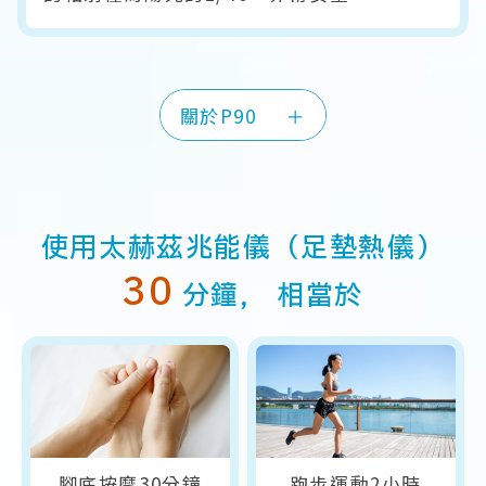
關於P90
＋
使用太赫茲兆能儀（足墊熱儀）
30
分鐘，
相當於
腳底按摩30分鐘
跑步運動2小時